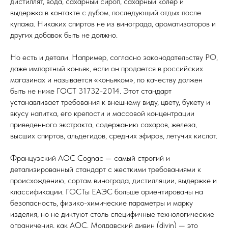
дистиллят, вода, сахарный сироп, сахарный колер и
выдержка в контакте с дубом, последующий отдых после
купажа. Никаких спиртов не из винограда, ароматизаторов и
других добавок быть не должно.
Но есть и детали. Например, согласно законодательству РФ,
даже импортный коньяк, если он продается в российских
магазинах и называется «коньяком», по качеству должен
быть не ниже ГОСТ 31732-2014. Этот стандарт
устанавливает требования к внешнему виду, цвету, букету и
вкусу напитка, его крепости и массовой концентрации
приведенного экстракта, содержанию сахаров, железа,
высших спиртов, альдегидов, средних эфиров, летучих кислот.
Французский AOC Cognac — самый строгий и
детализированный стандарт с жесткими требованиями к
происхождению, сортам винограда, дистилляции, выдержке и
классификации. ГОСТы ЕАЭС больше ориентированы на
безопасность, физико-химические параметры и марку
изделия, но не диктуют столь специфичные технологические
ограничения, как AOC. Молдавский дивин (divin) — это