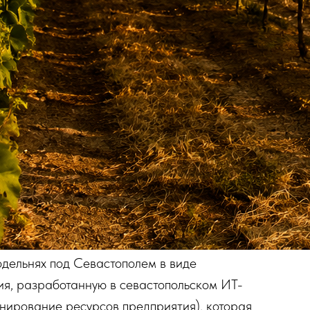
нодельнях под Севастополем в виде
ия, разработанную в севастопольском ИТ-
анирование ресурсов предприятия), которая