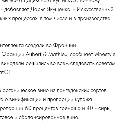
 мы все отдадим на откуп искусственному
, - добавляет Дарья Якущенко. - Искусственный
жных процессах, в том числе и в производстве
интеллекта создали во Франции.
Франции Aubert & Mathieu, сообщает winestyle.
о виноделы решились во всем следовать советам
atGPT.
е органическое вино из лангедокских сортов
та о винификации и пропорции купажа.
ропорции 60 процентов гренаша и 40 - сиры,
уктовое и сбалансированное вино.