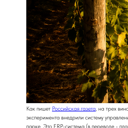
Как пишет
Российская газета
, на трех ви
эксперимента внедрили систему управлен
парке. Это ERP-система (в переводе - пл