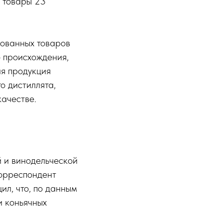
ы товары 23
дованных товаров
 происхождения,
ая продукция
о дистиллята,
качестве.
 и винодельческой
орреспондент
ил, что, по данным
и коньячных