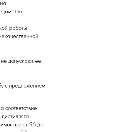
 на
едомства.
ской работы
некачественной
 не допускают ее
бу с предложением
а соответствие
 дистиллята
оимостью от 96 до