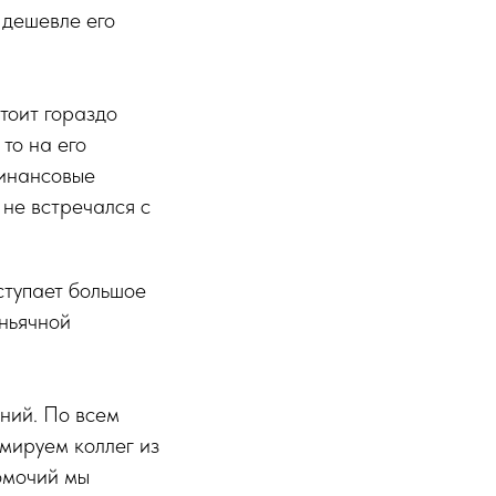
 дешевле его
тоит гораздо
то на его
финансовые
 не встречался с
ступает большое
ньячной
ний. По всем
мируем коллег из
омочий мы