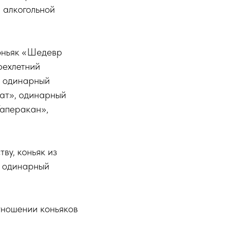
 алкогольной
коньяк «Шедевр
рехлетний
, одинарный
ат», одинарный
Таперакан»,
ву, коньяк из
— одинарный
отношении коньяков