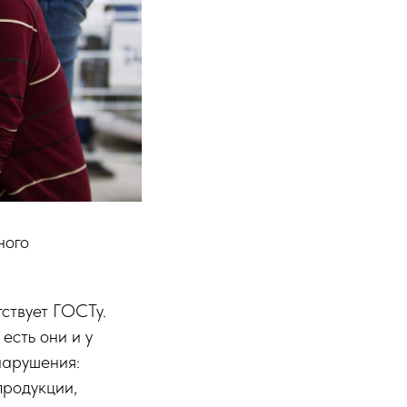
ного
тствует ГОСТу.
есть они и у
нарушения:
продукции,