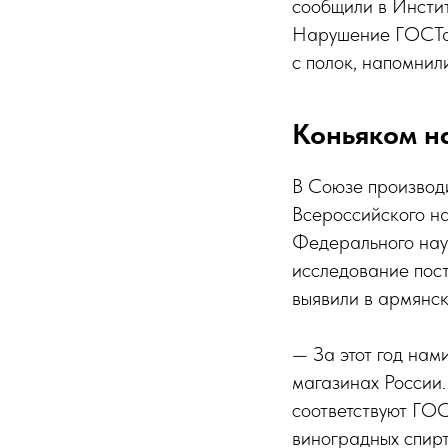
сообщили в Инстит
Нарушение ГОСТа 
с полок, напомнил
Коньяком на
В Союзе производи
Всероссийского на
Федерального науч
исследование пос
выявили в армянск
— За этот год нам
магазинах России
соответствуют ГОС
виноградных спирт