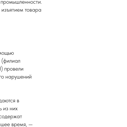
й промышленности.
 изъятием товара
омощью
 (филиал
Н) провели
его нарушений
даются в
ь из них
 содержат
йшее время, —