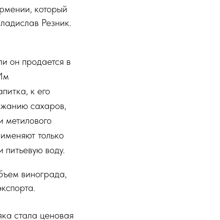
Армении, который
Владислав Резник.
ли он продается в
Им
питка, к его
ржанию сахаров,
 и метилового
рименяют только
 питьевую воду.
объем винограда,
экспорта.
яка стала ценовая