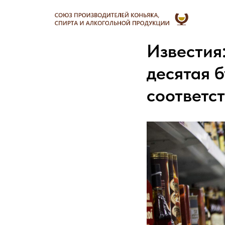
Известия
десятая 
соответс