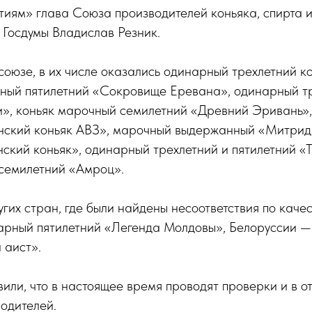
иям» глава Союза производителей коньяка, спирта и
 Госдумы Владислав Резник.
союзе, в их числе оказались одинарный трехлетний 
ный пятилетний «Сокровище Еревана», одинарный т
», коньяк марочный семилетний «Древний Эривань»
нский коньяк АВЗ», марочный выдержанный «Митрид
ский коньяк», одинарный трехлетний и пятилетний «
 семилетний «Амроц».
гих стран, где были найдены несоответствия по качест
рный пятилетний «Легенда Молдовы», Белоруссии 
 аист».
вили, что в настоящее время проводят проверки и в 
одителей.