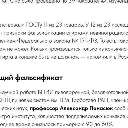
 мл. Оно было проведено по 39 показателям, изучен
тствовали ГОСТу 11 из 23 товаров. У 12 из 23 иссле
ют признаки фальсификации спиртами невиноградного
шением Федерального закона № 171-ФЗ. То есть так
ом не может. Коньяк производится только из коньячног
спирта в коньяке быть не должно», — напомнили в Рос
щий фальсификат
научной работе ВНИИ пивоваренной, безалкогольной
НЦ пищевых систем им. В.М. Горбатова РАН, член-к
ческих наук,
профессор Александр Панасюк
сообщ
нтра института, количество подделываемых коньяков 
леднее время снизилось примерно с 90 до 60%.