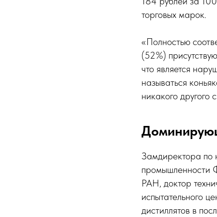
184 рублей за 100
торговых марок.
«Полностью соотве
(52%) присутству
что является нару
называться коньяк
никакого другого 
Доминирую
Замдиректора по 
промышленности Ф
РАН, доктор техни
испытательного це
дистиллятов в пос