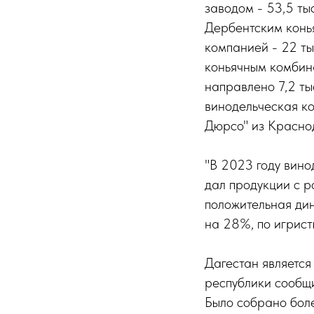
заводом - 53,5 тыс
Дербентским конья
компанией - 22 ты
коньячным комбина
направлено 7,2 ты
винодельческая к
Дюрсо" из Красно
"В 2023 году вин
дал продукции с р
положительная дин
на 28%, по игрист
Дагестан являетс
республики сообщи
Было собрано боле