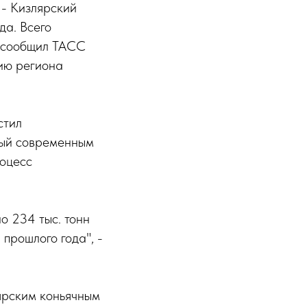
 - Кизлярский
да. Всего
, сообщил ТАСС
нию региона
стил
ный современным
роцесс
о 234 тыс. тонн
прошлого года", -
ярским коньячным