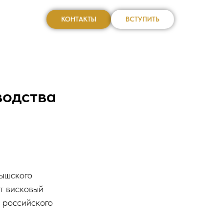
КОНТАКТЫ
ВСТУПИТЬ
водства
дышского
т висковый
 российского