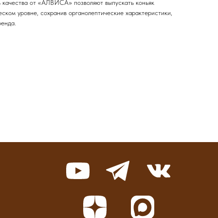
ь качества от «АЛВИСА» позволяют выпускать коньяк
еском уровне, сохранив органолептические характеристики,
ренда.