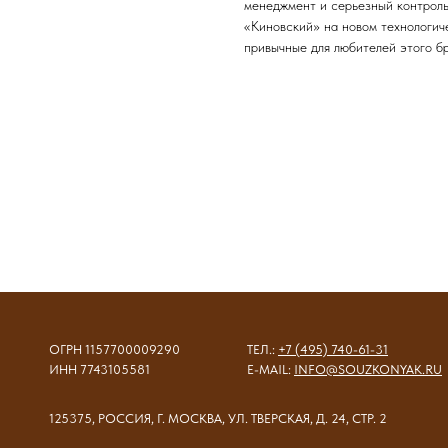
менеджмент и серьезный контрол
«Киновский» на новом технологич
привычные для любителей этого б
ОГРН 1157700009290
ТЕЛ.:
+7 (495) 740-61-31
ИНН 7743105581
E-MAIL:
INFO@SOUZKONYAK.RU
125375, РОССИЯ, Г. МОСКВА, УЛ. ТВЕРСКАЯ, Д. 24, СТР. 2