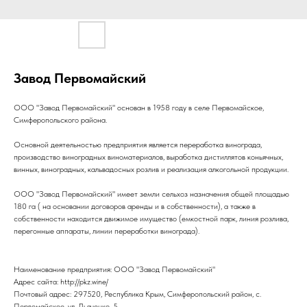
Завод Первомайский
ООО "Завод Первомайский" основан в 1958 году в селе Первомайское,
Симферопольского района.
Основной деятельностью предприятия является переработка винограда,
производство виноградных виноматериалов, выработка дистиллятов коньячных,
винных, виноградных, кальвадосных розлив и реализация алкогольной продукции.
ООО "Завод Первомайский" имеет земли сельхоз назначения общей площадью
180 га ( на основании договоров аренды и в собственности), а также в
собственности находится движимое имущество (емкостной парк, линия розлива,
перегонные аппараты, линии переработки винограда).
Наименование предприятия: ООО "Завод Первомайский"
Адрес сайта: http://pkz.wine/
Почтовый адрес: 297520, Республика Крым, Симферопольский район, с.
Первомайское, ул. Дьяченко, 5