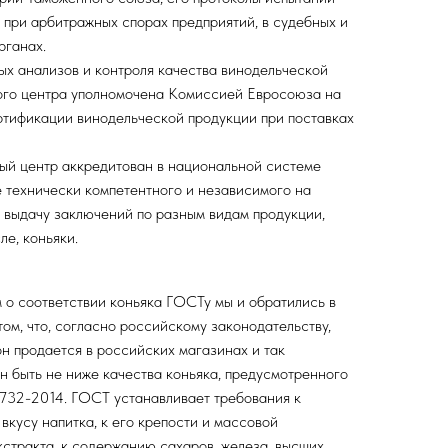
, при арбитражных спорах предприятий, в судебных и
рганах.
х анализов и контроля качества винодельческой
ого центра уполномочена Комиссией Евросоюза на
ртификации винодельческой продукции при поставках
ый центр аккредитован в национальной системе
е технически компетентного и независимого на
 выдачу заключений по разным видам продукции,
ле, коньяки.
 о соответствии коньяка ГОСТу мы и обратились в
том, что, согласно российскому законодательству,
он продается в российских магазинах и так
ен быть не ниже качества коньяка, предусмотренного
32-2014. ГОСТ устанавливает требования к
 вкусу напитка, к его крепости и массовой
стракта, к содержанию сахаров, железа, высших