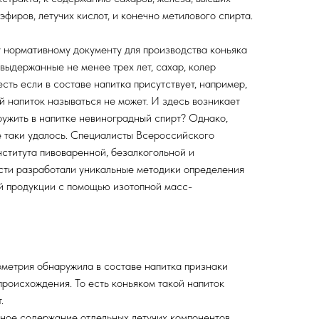
 эфиров, летучих кислот, и конечно метилового спирта.
у нормативному документу для производства коньяка
 выдержанные не менее трех лет, сахар, колер
есть если в составе напитка присутствует, например,
й напиток называться не может. И здесь возникает
ружить в напитке невиноградный спирт? Однако,
е таки удалось. Специалисты Всероссийского
ститута пивоваренной, безалкогольной и
ти разработали уникальные методики определения
ой продукции с помощью изотопной масс-
метрия обнаружила в составе напитка признаки
происхождения. То есть коньяком такой напиток
.
нное содержание отдельных летучих компонентов