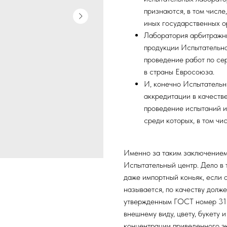
признаются, в том числе
иных государственных о
Лаборатория арбитражны
продукции Испытательн
проведение работ по се
в страны Евросоюза.
И, конечно Испытательн
аккредитации в качеств
проведение испытаний и
среди которых, в том чис
Именно за таким заключением
Испытательный центр. Дело в 
даже импортный коньяк, если 
называется, по качеству долж
утвержденным ГОСТ номер 317
внешнему виду, цвету, букету и
концентрации приведенного эк