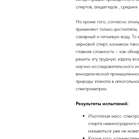
спиртов, альдегидов , средних
Но кроме того, согласно этом
применяют только дистилляты,
сахарный и питьевую воду. То 
зерновой спирт, коньяком тако
главная сложность – как обна
решить эту трудную задачу вс
научно-исследовательского ин
винодельческой промышленнос
природы этанола в алкогольн
спектрометрии.
Результаты испытаний:
Изотопная масс-спектро
спирта невиноградного 
называться уже не может
Кроме того, количестве