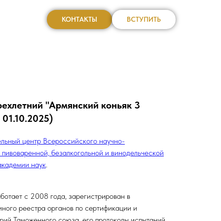
КОНТАКТЫ
ВСТУПИТЬ
ехлетний "Армянский коньяк 3
 01.10.2025)
льный центр Всероссийского научно-
 пивоваренной, безалкогольной и винодельческой
академии наук
.
ботает с 2008 года, зарегистрирован в
ного реестра органов по сертификации и
рий Таможенного союза, его протоколы испытаний